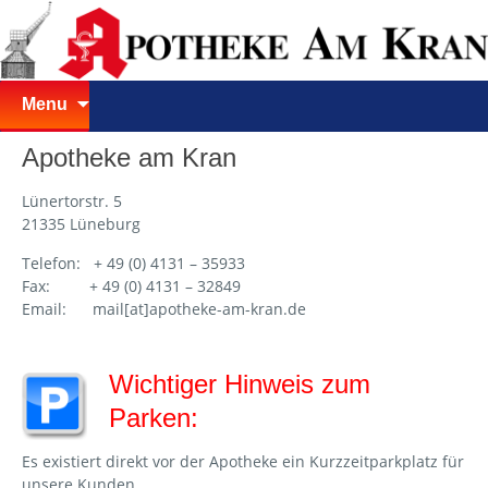
Skip
Menu
to
content
Apotheke am Kran
Lünertorstr. 5
21335 Lüneburg
Telefon: + 49 (0) 4131 – 35933
Fax: + 49 (0) 4131 – 32849
Email: mail[at]apotheke-am-kran.de
Wichtiger Hinweis zum
Parken:
Es existiert direkt vor der Apotheke ein Kurzzeitparkplatz für
unsere Kunden.